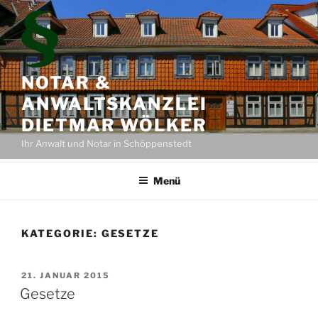
Zum
Inhalt
springen
NOTAR &
ANWALTSKANZLEI
DIETMAR WÖLKER
Ihr Anwalt und Notar in Schöppenstedt
Menü
KATEGORIE:
GESETZE
VERÖFFENTLICHT
21. JANUAR 2015
AM
Gesetze